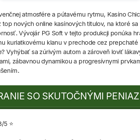
venčnej atmosfére a pútavému rytmu, Kasíno Chic
z top nových online kasínových titulov, na ktoré sa
rnosť. Vývojár PG Soft v tejto produkcji ponúka h
u kuriatkovému klanu v prechode cez prepchaté 
? Vyhýbať sa zúrivým autom a zároveň loviť lákavý
mi, zábavnou dynamikou a progresívnymi prvkami
ušením.
RANIE SO SKUTOČNÝMI PENIAZ
3/5 ⭐