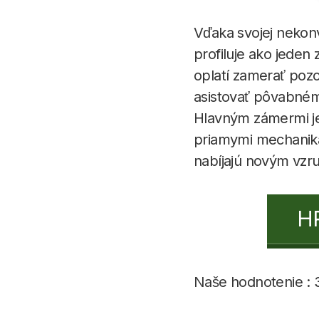
Vďaka svojej nekon
profiluje ako jeden 
oplatí zamerať pozo
asistovať pôvabném
Hlavným zámermi je
priamymi mechanika
nabíjajú novým vzr
H
Naše hodnotenie : 