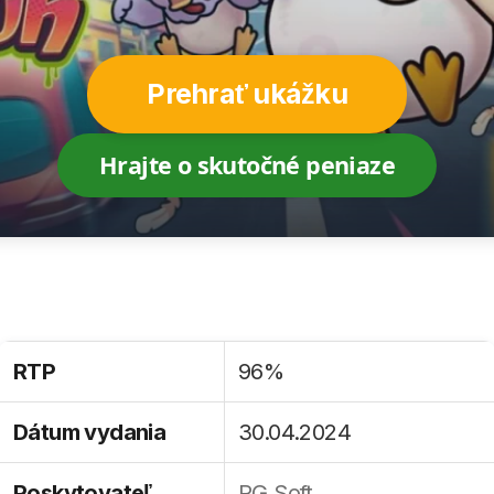
Prehrať ukážku
Hrajte o skutočné peniaze
RTP
96%
Dátum vydania
30.04.2024
Poskytovateľ
PG Soft