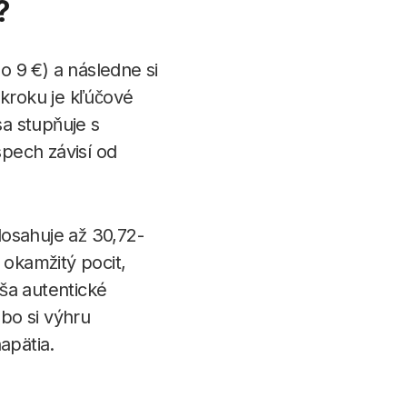
?
 9 €) a následne si
 kroku je kľúčové
a stupňuje s
pech závisí od
dosahuje až 30,72-
okamžitý pocit,
ša autentické
ebo si výhru
apätia.