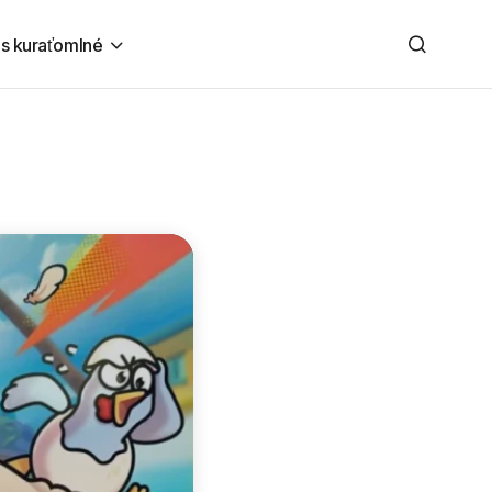
 s kuraťom
Iné