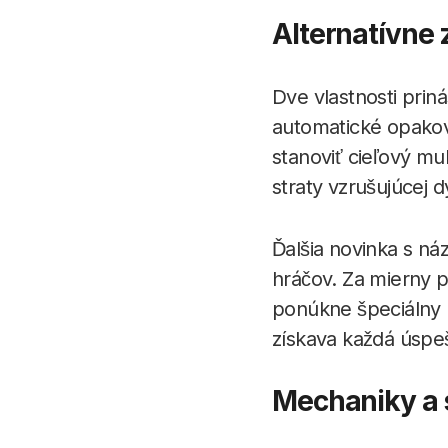
Alternatívne 
Dve vlastnosti prin
automatické opakov
stanoviť cieľový mul
straty vzrušujúcej 
Ďalšia novinka s n
hráčov. Za mierny 
ponúkne špeciálny
získava každá úspe
Mechaniky a 