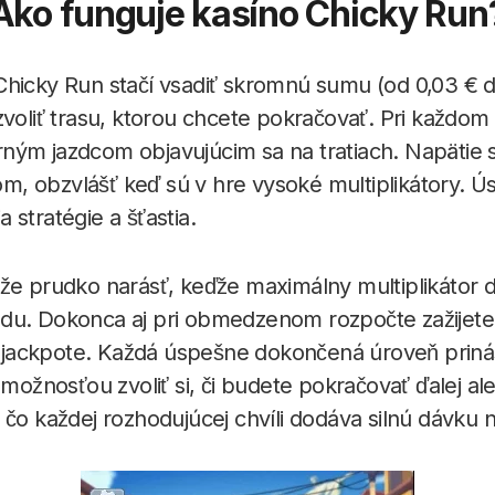
Ako funguje kasíno Chicky Run
hicky Run stačí vsadiť skromnú sumu (od 0,03 € do
zvoliť trasu, ktorou chcete pokračovať. Pri každom
ným jazdcom objavujúcim sa na tratiach. Napätie s
, obzvlášť keď sú v hre vysoké multiplikátory. Ús
 stratégie a šťastia.
že prudko narásť, keďže maximálny multiplikátor 
du. Dokonca aj pri obmedzenom rozpočte zažijete 
 v jackpote. Každá úspešne dokončená úroveň priná
 možnosťou zvoliť si, či budete pokračovať ďalej al
 čo každej rozhodujúcej chvíli dodáva silnú dávku n