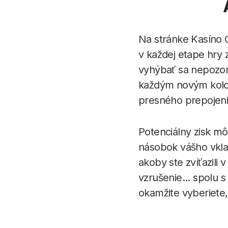
Na stránke Kasíno C
v každej etape hry 
vyhýbať sa nepozor
každým novým kolom
presného prepojenia
Potenciálny zisk mô
násobok vášho vkla
akoby ste zvíťazili
vzrušenie... spolu s
okamžite vyberiete,