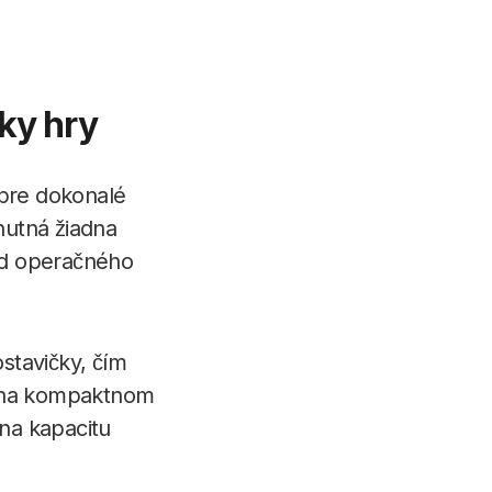
tky hry
pre dokonalé
nutná žiadna
 od operačného
stavičky, čím
j na kompaktnom
 na kapacitu