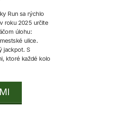
ky Run sa rýchlo
 v roku 2025 určite
ráčom úlohu:
mestské ulice.
 jackpot. S
, ktoré každé kolo
MI