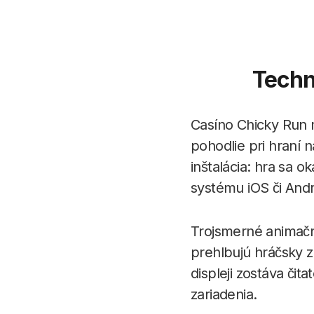
Techni
Casíno Chicky Run 
pohodlie pri hraní
inštalácia: hra sa 
systému iOS či Andr
Trojsmerné animačné
prehlbujú hráčsky 
displeji zostáva či
zariadenia.