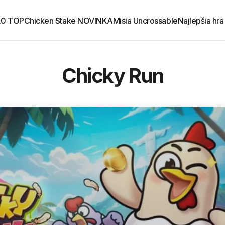
.0 TOP
Chicken Stake NOVINKA
Misia Uncrossable
Najlepšia hra
Chicky Run