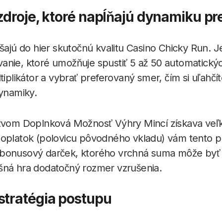
zdroje, ktoré napĺňajú dynamiku pr
ášajú do hier skutočnú kvalitu Casino Chicky Run. J
anie, ktoré umožňuje spustiť 5 až 50 automatický
tiplikátor a vybrať preferovaný smer, čím si uľahčít
dynamiky.
ázvom Doplnková Možnosť Výhry Mincí získava veľ
poplatok (polovicu pôvodného vkladu) vám tento 
 bonusový darček, ktorého vrchná suma môže byť
šná hra dodatočný rozmer vzrušenia.
stratégia postupu