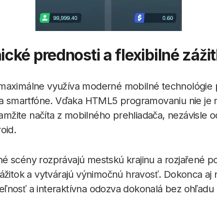
cké prednosti a flexibilné záži
maximálne využíva moderné mobilné technológie 
 na smartfóne. Vďaka HTML5 programovaniu nie je 
okamžite načíta z mobilného prehliadača, nezávisle
oid.
 scény rozprávajú mestskú krajinu a rozjařené po
zážitok a vytvárajú výnimočnú hravosť. Dokonca a
tateľnosť a interaktívna odozva dokonalá bez ohľadu