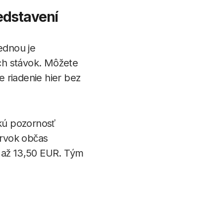
edstavení
ednou je
ch stávok. Môžete
e riadenie hier bez
kú pozornosť
prvok občas
 až 13,50 EUR. Tým