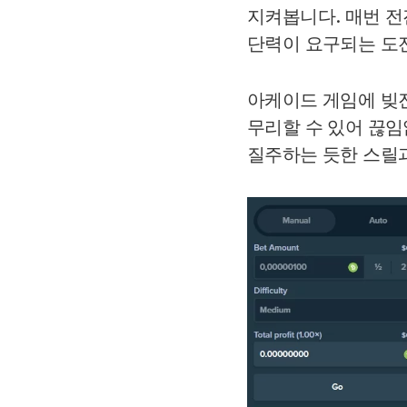
지켜봅니다. 매번 전
단력이 요구되는 도
아케이드 게임에 빚
무리할 수 있어 끊
질주하는 듯한 스릴