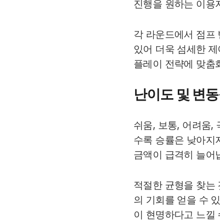
진행을 원하는 이용
각 라운드에서 점프 
있어 더욱 섬세한 제
플레이 전략에 맞춤화
난이도 및 변
쉬움, 보통, 어려움
수록 승률은 낮아지
금액이 급격히 늘어
적절한 균형을 찾는 
의 기회를 얻을 수 
이 현명하다고 느낄 