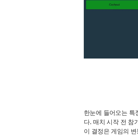
한눈에 들어오는 특징
다. 매치 시작 전 
이 결정은 게임의 변