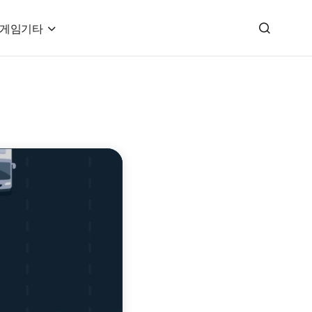
 게임
기타