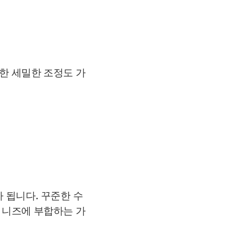
한 세밀한 조정도 가
 됩니다. 꾸준한 수
 니즈에 부합하는 가