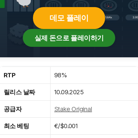
데모 플레이
실제 돈으로 플레이하기
RTP
98%
릴리스 날짜
10.09.2025
공급자
Stake Original
최소 베팅
€/$0.001