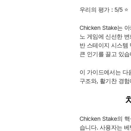
우리의 평가 : 5/5 ⭐
Chicken Stak
노 게임에 신선한 변
반 스테이지 시스템
큰 인기를 끌고 있습
이 가이드에서는 다음과
구조와, 활기찬 경험
Chicken Stak
습니다. 사용자는 베