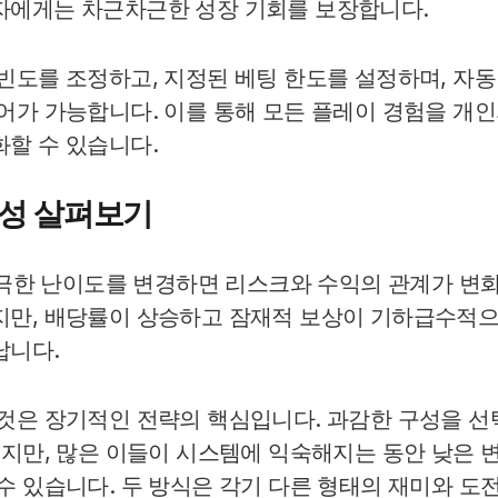
자에게는 차근차근한 성장 기회를 보장합니다.
빈도를 조정하고, 지정된 베팅 한도를 설정하며, 자동
어가 가능합니다. 이를 통해 모든 플레이 경험을 개
할 수 있습니다.
동성 살펴보기
, 극한 난이도를 변경하면 리스크와 수익의 관계가 변
지만, 배당률이 상승하고 잠재적 보상이 기하급수적으
납니다.
것은 장기적인 전략의 핵심입니다. 과감한 구성을 선
있지만, 많은 이들이 시스템에 익숙해지는 동안 낮은 
수 있습니다. 두 방식은 각기 다른 형태의 재미와 도